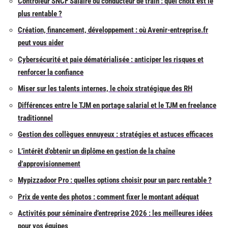
Contrôleur SNCF Salaire ou conducteur de train : quel choix est le
plus rentable ?
Création, financement, développement : où Avenir-entreprise.fr
peut vous aider
Cybersécurité et paie dématérialisée : anticiper les risques et
renforcer la confiance
Miser sur les talents internes, le choix stratégique des RH
Différences entre le TJM en portage salarial et le TJM en freelance
traditionnel
Gestion des collègues ennuyeux : stratégies et astuces efficaces
L’intérêt d’obtenir un diplôme en gestion de la chaîne
d’approvisionnement
Mypizzadoor Pro : quelles options choisir pour un parc rentable ?
Prix de vente des photos : comment fixer le montant adéquat
Activités pour séminaire d’entreprise 2026 : les meilleures idées
pour vos équipes