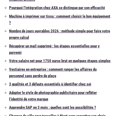
Pourquoi l’intégration chez AXA se distingue par son efficacité
Machine à imprimer sur tissu : comment choisir le bon équipement
?
Nombre de jours ouvrables 2026 : méthode simple pour faire votre
propre calcul
Récupérer un mail supprimé : les étapes essentielles pour y
parvenir
Votre salaire net pour 1750 euros brut en quelques étapes simples
Vestiaires en entreprise : comment ranger les affaires du
personnel sans perdre de place
3 qualités et 3 défauts essentiels à identifier chez soi
Adapter le style de photographie publicitaire pour refléter
l’identité de votre marque
Apprendre SAP en 3 mois : quelles sont les possibilités ?
Changer de ville pour travailler à Niort sans regretter son choix