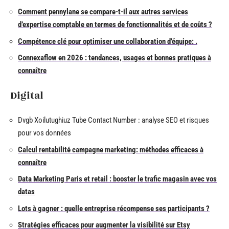
Comment pennylane se compare-t-il aux autres services
d’expertise comptable en termes de fonctionnalités et de coûts ?
Compétence clé pour optimiser une collaboration d’équipe: .
Connexaflow en 2026 : tendances, usages et bonnes pratiques à
connaître
Digital
Dvgb Xoilutughiuz Tube Contact Number : analyse SEO et risques
pour vos données
Calcul rentabilité campagne marketing: méthodes efficaces à
connaître
Data Marketing Paris et retail : booster le trafic magasin avec vos
datas
Lots à gagner : quelle entreprise récompense ses participants ?
Stratégies efficaces pour augmenter la visibilité sur Etsy