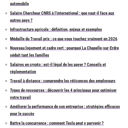
automobile
Salaire Chercheur CNRS à l’international : que vaut-il face aux
autres pays ?
Infrastructure agricole : définition, enjeux et exemples
Médaille du Travail prix : ce que vous touchez vraiment en 2026
Nouveau logement et cadre vert : pourquoi La Chapelle-sur-Erdre
séduit tant les familles
Salaires en crypto : est-il légal de les payer ? Conseils et
réglementation
Travail à distance : comprendre les réticences des employeurs
Types de ressources : découvrir les 4 principaux pour optimiser
votre travail
Améliorer la performance de son entreprise : stratégies efficaces
pour le succès
Battre la concurrence : comment Tesla peut y parvenir ?