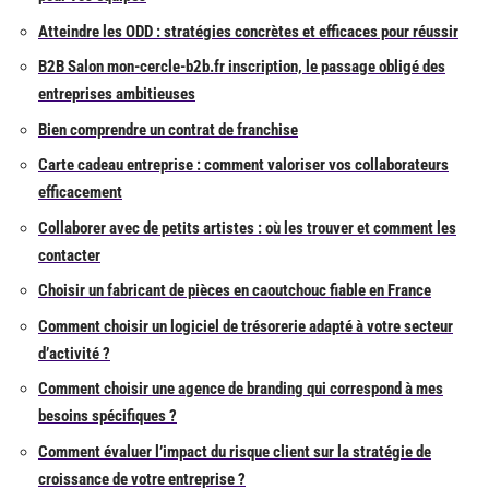
Atteindre les ODD : stratégies concrètes et efficaces pour réussir
B2B Salon mon-cercle-b2b.fr inscription, le passage obligé des
entreprises ambitieuses
Bien comprendre un contrat de franchise
Carte cadeau entreprise : comment valoriser vos collaborateurs
efficacement
Collaborer avec de petits artistes : où les trouver et comment les
contacter
Choisir un fabricant de pièces en caoutchouc fiable en France
Comment choisir un logiciel de trésorerie adapté à votre secteur
d’activité ?
Comment choisir une agence de branding qui correspond à mes
besoins spécifiques ?
Comment évaluer l’impact du risque client sur la stratégie de
croissance de votre entreprise ?