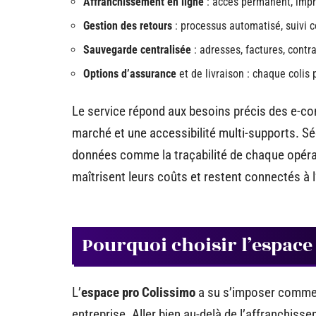
Affranchissement en ligne
: accès permanent, impr
Gestion des retours
: processus automatisé, suivi 
Sauvegarde centralisée
: adresses, factures, contr
Options d’assurance
et de livraison : chaque colis
Le service répond aux besoins précis des e-c
marché et une accessibilité multi-supports. S
données comme la traçabilité de chaque opérat
maîtrisent leurs coûts et restent connectés à 
Pourquoi choisir l’espace
L’
espace pro Colissimo
a su s’imposer comme 
entreprise. Aller bien au-delà de l’affranchiss