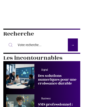
Recherche
Les incontournables
Digital
Des solutions
numeriques pour une
croissance durable
Business
SMS professionnel :