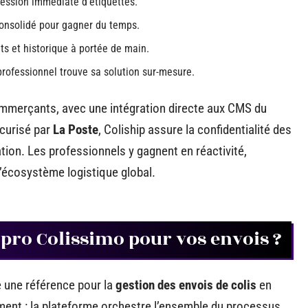
ession immédiate d’étiquettes.
consolidé pour gagner du temps.
ats et historique à portée de main.
 professionnel trouve sa solution sur-mesure.
ommerçants, avec une intégration directe aux CMS du
écurisé par
La Poste
, Coliship assure la confidentialité des
ion. Les professionnels y gagnent en réactivité,
l’écosystème logistique global.
 pro Colissimo pour vos envois ?
une référence pour la
gestion des envois de colis
en
ement : la plateforme orchestre l’ensemble du processus,