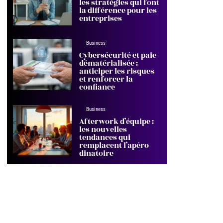
les stratégies qui font
la différence pour les
entreprises
Business
Cybersécurité et paie
dématérialisée :
anticiper les risques
et renforcer la
confiance
Business
Afterwork d’équipe :
les nouvelles
tendances qui
remplacent l’apéro
dinatoire