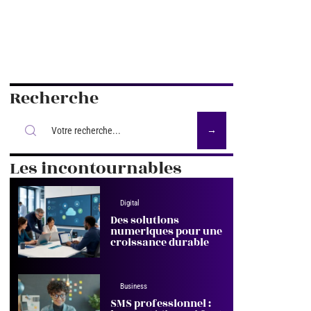
Recherche
Les incontournables
Digital
Des solutions
numeriques pour une
croissance durable
Business
SMS professionnel :