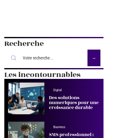
Recherche
Les incontournables
Digital
Des solutions
numeriques pour une
croissance durable
Business
SMS professionnel :