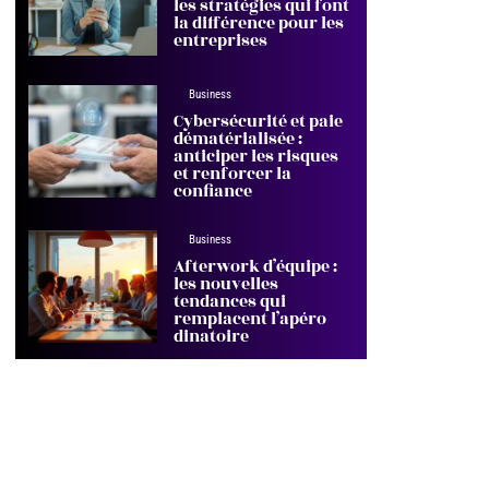
les stratégies qui font
la différence pour les
entreprises
Business
Cybersécurité et paie
dématérialisée :
anticiper les risques
et renforcer la
confiance
Business
Afterwork d’équipe :
les nouvelles
tendances qui
remplacent l’apéro
dinatoire