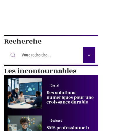
Recherche
Les incontournables
Digital
Des solutions
numeriques pour une
croissance durable
Business
SMS professionnel :