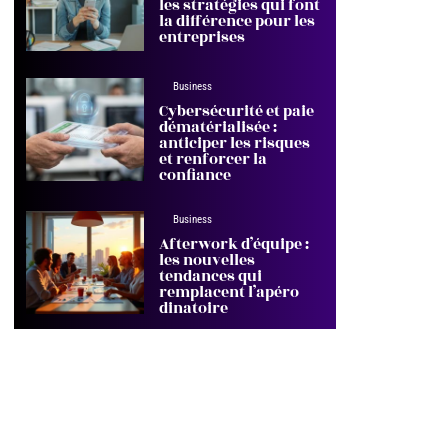
les stratégies qui font
la différence pour les
entreprises
Business
Cybersécurité et paie
dématérialisée :
anticiper les risques
et renforcer la
confiance
Business
Afterwork d’équipe :
les nouvelles
tendances qui
remplacent l’apéro
dinatoire