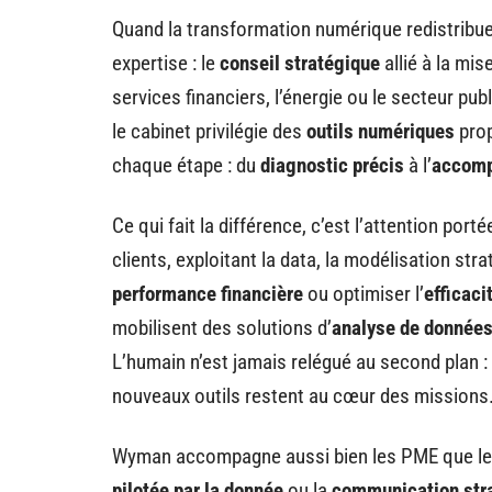
Quand la transformation numérique redistribue
expertise : le
conseil stratégique
allié à la mi
services financiers, l’énergie ou le secteur pub
le cabinet privilégie des
outils numériques
prop
chaque étape : du
diagnostic précis
à l’
accomp
Ce qui fait la différence, c’est l’attention por
clients, exploitant la data, la modélisation str
performance financière
ou optimiser l’
efficaci
mobilisent des solutions d’
analyse de donnée
L’humain n’est jamais relégué au second plan :
nouveaux outils restent au cœur des missions
Wyman accompagne aussi bien les PME que le
pilotée par la donnée
ou la
communication str