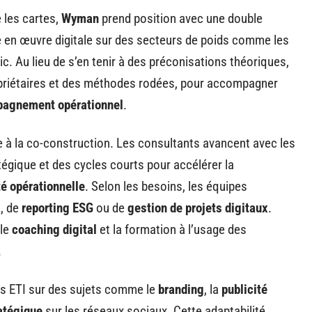
 les cartes,
Wyman
prend position avec une double
se en œuvre digitale sur des secteurs de poids comme les
lic. Au lieu de s’en tenir à des préconisations théoriques,
riétaires et des méthodes rodées, pour accompagner
agnement opérationnel
.
tée à la co-construction. Les consultants avancent avec les
atégique et des cycles courts pour accélérer la
té opérationnelle
. Selon les besoins, les équipes
s
, de
reporting ESG
ou de
gestion de projets digitaux
.
 le
coaching digital
et la formation à l’usage des
.
s ETI sur des sujets comme le
branding
, la
publicité
atégique
sur les réseaux sociaux. Cette adaptabilité