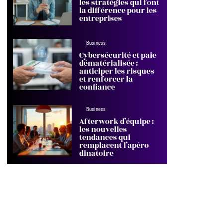
les stratégies qui font
la différence pour les
entreprises
Business
Cybersécurité et paie
dématérialisée :
anticiper les risques
et renforcer la
confiance
Business
Afterwork d’équipe :
les nouvelles
tendances qui
remplacent l’apéro
dinatoire