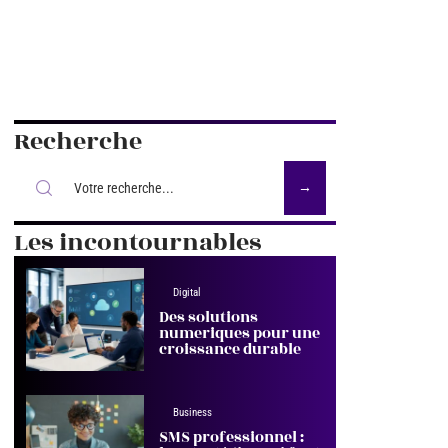
Recherche
Les incontournables
Digital
Des solutions
numeriques pour une
croissance durable
Business
SMS professionnel :