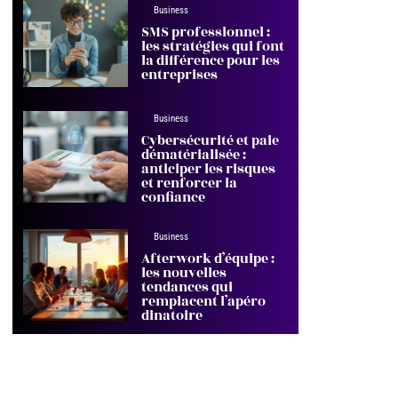
Business
SMS professionnel :
les stratégies qui font
la différence pour les
entreprises
Business
Cybersécurité et paie
dématérialisée :
anticiper les risques
et renforcer la
confiance
Business
Afterwork d’équipe :
les nouvelles
tendances qui
remplacent l’apéro
dinatoire