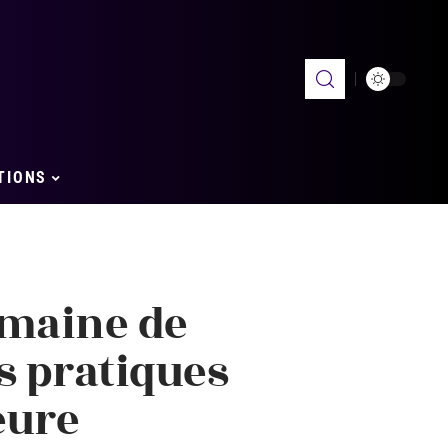
TIONS
emaine de
ls pratiques
eure