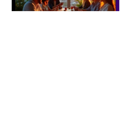
Business
Afterwork d’équipe :
les nouvelles tendances
qui remplacent l’apéro
dinatoire