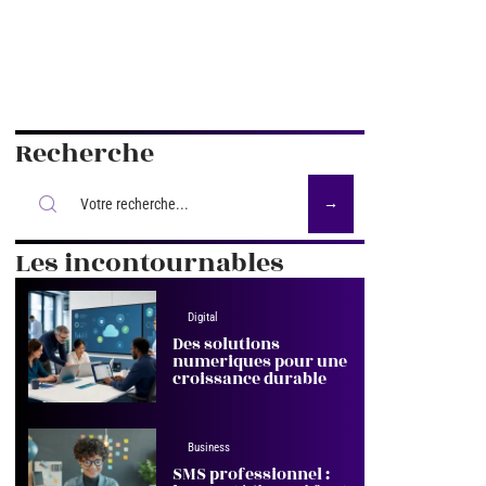
Recherche
Les incontournables
Digital
Des solutions
numeriques pour une
croissance durable
Business
SMS professionnel :