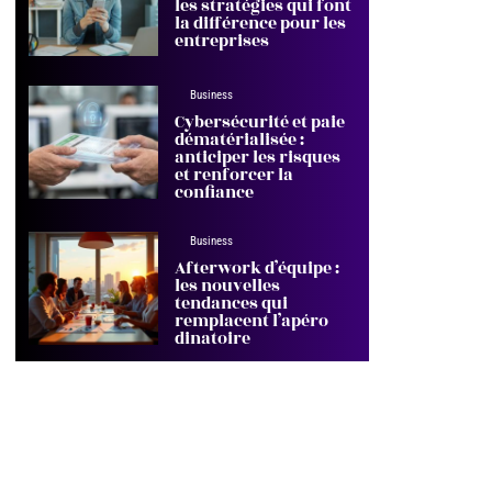
les stratégies qui font
la différence pour les
entreprises
Business
Cybersécurité et paie
dématérialisée :
anticiper les risques
et renforcer la
confiance
Business
Afterwork d’équipe :
les nouvelles
tendances qui
remplacent l’apéro
dinatoire