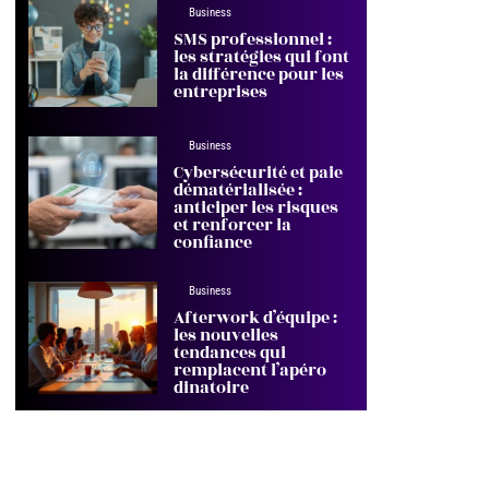
Business
SMS professionnel :
les stratégies qui font
la différence pour les
entreprises
Business
Cybersécurité et paie
dématérialisée :
anticiper les risques
et renforcer la
confiance
Business
Afterwork d’équipe :
les nouvelles
tendances qui
remplacent l’apéro
dinatoire