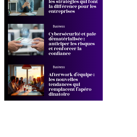
les stratégies qui font
la différence pour les
entreprises
Business
Cybersécurité et paie
dématérialisée :
anticiper les risques
et renforcer la
confiance
Business
Afterwork d’équipe :
les nouvelles
tendances qui
remplacent l’apéro
dinatoire