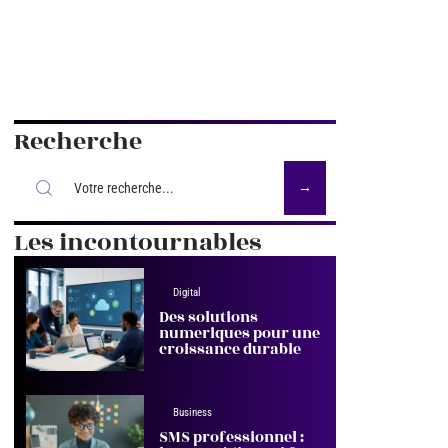
Recherche
Les incontournables
Digital
Des solutions
numeriques pour une
croissance durable
Business
SMS professionnel :