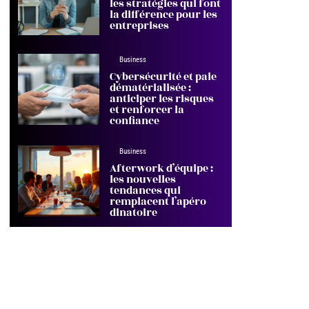
les stratégies qui font
la différence pour les
entreprises
Business
Cybersécurité et paie
dématérialisée :
anticiper les risques
et renforcer la
confiance
Business
Afterwork d’équipe :
les nouvelles
tendances qui
remplacent l’apéro
dinatoire