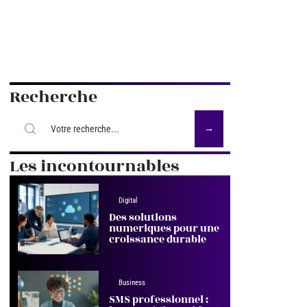
Recherche
Les incontournables
Digital
Des solutions
numeriques pour une
croissance durable
Business
SMS professionnel :