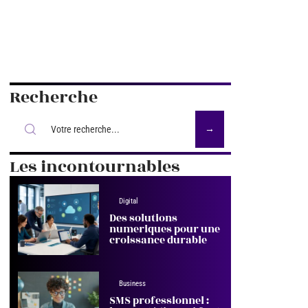
Recherche
Les incontournables
Digital
Des solutions
numeriques pour une
croissance durable
Business
SMS professionnel :