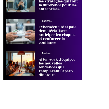
les stratégies qui font
la différence pour les
entreprises
Business
Cybersécurité et paie
dématérialisée :
anticiper les risques
et renforcer la
confiance
Business
Afterwork d’équipe :
les nouvelles
tendances qui
remplacent l’apéro
dinatoire